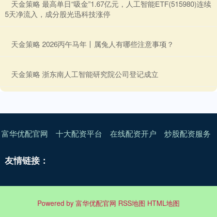
​天金策略 最高单日“吸金”1.67亿元，人工智能ETF(515980)连续
5天净流入，成分股光迅科技涨停
​天金策略 2026丙午马年丨属兔人有哪些注意事项？
​天金策略 浙东南人工智能研究院公司登记成立
富华优配官网
十大配资平台
在线配资开户
炒股配资服务
友情链接：
Powered by
富华优配官网
RSS地图
HTML地图