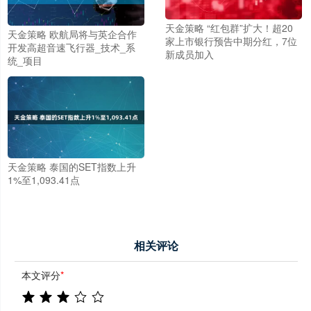
天金策略 “红包群”扩大！超20
天金策略 欧航局将与英企合作
家上市银行预告中期分红，7位
开发高超音速飞行器_技术_系
新成员加入
统_项目
天金策略 泰国的SET指数上升
1%至1,093.41点
相关评论
本文评分
*