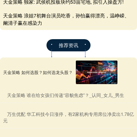
天金策略 独家: 武侯机投板块约53亩宅地, 拟引入操盘方!
天金策略 浪姐7初舞台演员吃香，孙怡赢得漂亮，温峥嵘、
阚清子赢在感染力
推荐资讯
天金策略 如何选股？如何选龙头股？
​天金策略 谁在给女孩们传递“容貌焦虑”？_认同_女儿_男生
​万生优配 华工科技今日涨停，有2家机构专用席位净卖出1.78亿
元