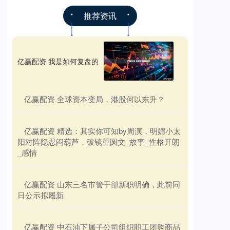
推荐资讯
亿赢配资 我是如何复盘的
​亿赢配资 全球资本变局，港股何以东升？
​亿赢配资 精选：其实你可知by周演，明媚小太
阳对阵隐忍闷葫芦，破镜重圆文_故事_性格开朗
_感情
​亿赢配资 山东三名市管干部新职明确，此前同
日公示拟履新
​亿赢配资 中石油下属子公司组织职工团购商品