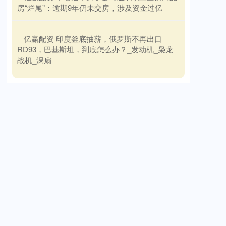
房“烂尾”：逾期9年仍未交房，涉及资金过亿
​亿赢配资 印度釜底抽薪，俄罗斯不再出口
RD93，巴基斯坦，到底怎么办？_发动机_枭龙
战机_涡扇