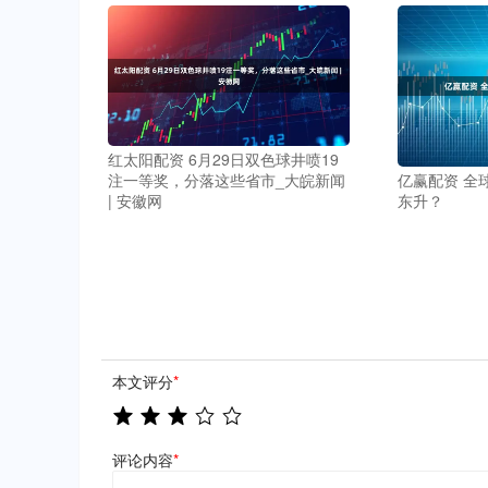
红太阳配资 6月29日双色球井喷19
注一等奖，分落这些省市_大皖新闻
亿赢配资 全
| 安徽网
东升？
本文评分
*
评论内容
*