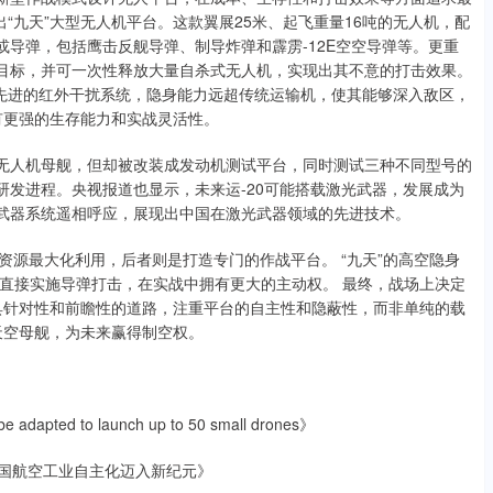
出“九天”大型无人机平台。这款翼展25米、起飞重量16吨的无人机，配
或导弹，包括鹰击反舰导弹、制导炸弹和霹雳-12E空空导弹等。更重
击目标，并可一次性释放大量自杀式无人机，实现出其不意的打击效果。
限和先进的红外干扰系统，隐身能力远超传统运输机，使其能够深入敌区，
有更强的生存能力和实战灵活性。
造成无人机母舰，但却被改装成发动机测试平台，同时测试三种不同型号的
研发进程。央视报道也显示，未来运-20可能搭载激光武器，发展成为
光武器系统遥相呼应，展现出中国在激光武器领域的先进技术。
有资源最大化利用，后者则是打造专门的作战平台。 “九天”的高空隐身
直接实施导弹打击，在实战中拥有更大的主动权。 最终，战场上决定
具针对性和前瞻性的道路，注重平台的自主性和隐蔽性，而非单纯的载
天空母舰，为未来赢得制空权。
 be adapted to launch up to 50 small drones》
即，中国航空工业自主化迈入新纪元》