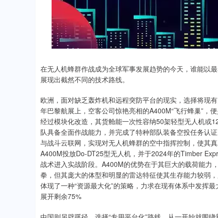
在无人机蜂群作战成为全球军事发展趋势的今天，谁能以最
展现出截然不同的技术路线。
欧洲，面对缺乏轰炸机和远程突防平台的现实，选择将现有的
年巴黎航展上，空客公司惊艳亮相的A400M“飞行蜂巢”，
经过模块化改造，其货舱能一次性容纳50架轻型无人机或1
队具备全面作战能力，并完成了特种部队装备空投任务认证。
与战斗云联网，实现对无人机蜂群的空中指挥控制，使其真正
A400M投放Do-DT25型无人机，并于2024年的Timbe
战术进入实战阶段。A400M的优势在于其巨大的载荷能
拳，但其庞大的体型和明显的雷达特征使其生存能力较弱，
体现了一种“资源最大化”的策略，力求在现有体系中发挥最
展开剩余75%
中国则另辟蹊径，选择“专用平台化”路线，从一开始就围