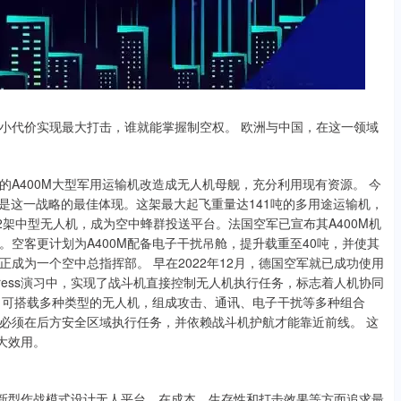
小代价实现最大打击，谁就能掌握制空权。 欧洲与中国，在这一领域
A400M大型军用运输机改造成无人机母舰，充分利用现有资源。 今
便是这一战略的最佳体现。这架最大起飞重量达141吨的多用途运输机，
2架中型无人机，成为空中蜂群投送平台。法国空军已宣布其A400M机
空客更计划为A400M配备电子干扰吊舱，提升载重至40吨，并使其
成为一个空中总指挥部。 早在2022年12月，德国空军就已成功使用
r Express演习中，实现了战斗机直接控制无人机执行任务，标志着人机协同
力，可搭载多种类型的无人机，组成攻击、通讯、电子干扰等多种组合
必须在后方安全区域执行任务，并依赖战斗机护航才能靠近前线。 这
大效用。
绕新型作战模式设计无人平台，在成本、生存性和打击效果等方面追求最