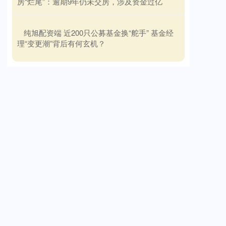
房“烂尾”：逾期9年仍未交房，涉及资金过亿
​纯旭配资端 近200只公募基金换“舵手” 基金经
理“变更潮”背后有何玄机？