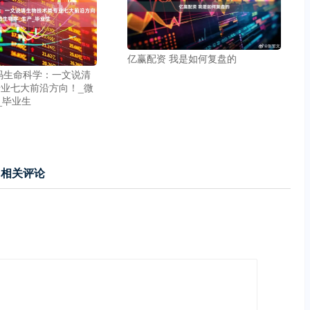
亿赢配资 我是如何复盘的
码生命科学：一文说清
业七大前沿方向！_微
_毕业生
相关评论