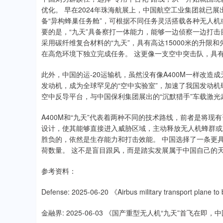
优化。 早在2024年珠海航展上，中国航空工业集团就已展
备“异构蜂巢任务舱”，可根据不同任务灵活搭载各种无人机
要的是，“九天”具备察打一体能力，能够一边侦察一边打
采用碳纤维复合材料的“九天”，具有高达15000米的升
在高危环境下独立完成任务。 这更像一支空中突击队，具
此外，中国的运-20运输机，虽然没有像A400M一样改
发动机，成为全球罕见的“空中实验室”，加速了我国发动机
空中反导平台，与中国保利集团展出的“沉默猎手”车载激
A400M和“九天”代表着两种不同的技术路线，前者是将现
设计，使其能够直接进入威胁区域，主动释放无人机蜂群或
胜负的，依然是生存能力和打击效能。 中国选择了一条更
荷数量。 这不是盲目跟风，而是踏实发展属于中国自己的
参考资料：
Defense: 2025-06-20 《Airbus military transport plane to
金融界: 2025-06-03 《国产重型无人机“九天”首飞在