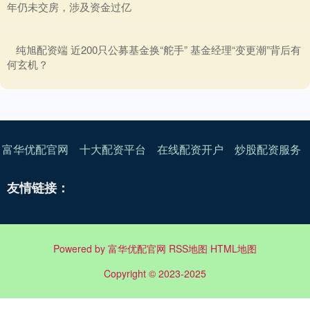
年仍未交房，涉及资金过亿
​纯旭配资端 近200只公募基金换“舵手” 基金经理“变更潮”背后有
何玄机？
富华优配官网
十大配资平台
在线配资开户
炒股配资服务
友情链接：
Powered by
富华优配官网
RSS地图
HTML地图
Copyright
© 2023-2025