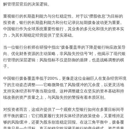
解管理层背后的决策逻辑。
重视银行的长期盈利能力与分红稳定性。对于以“攒股收息”为目标的
投资者，银行的长期盈利能力和分红记录比短期拨备波动更为重要。
中国银行作为全球系统重要性银行，其业务的多元化和强大的资本实
力，为其长期稳定经营提供了坚实基础。
当一位银行分析师在研报中指出“拨备覆盖率的下降是银行响应政策导
向、优化财务资源的主动策略，非风险失控信号”时，他揭示了现代银
行管理的深层逻辑：风险指标不仅是防御的盾牌，也是战略调整的棋
子。
中国银行拨备覆盖率低于200%，更像是这位金融巨人在复杂经营环境
下的主动姿态调整——它略微降低了风险缓冲的冗余度，以更灵活地
支持实体经济和平衡当期业绩。这种调整建立在坚实的资本基础和持
续改善的资产质量之上，与风险失控的警报有着本质区别。
对投资者而言，这或许提供了一个观察大型银行如何在多重目标间寻
求平衡的窗口：它们既要履行支持实体经济的政策使命，又要维持足
够的风险缓冲，还要为股东创造稳定回报。在这三角平衡中，拨备覆
盖率只是一个浮标，真正的稳定性深藏于银行的商业模式、资产质量