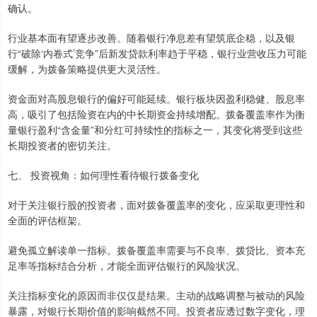
确认。
行业基本面有望逐步改善。随着银行净息差有望筑底企稳，以及银
行“破除‘内卷式’竞争”后新发贷款利率趋于平稳，银行业营收压力可能
缓解，为拨备策略提供更大灵活性。
资金面对高股息银行的偏好可能延续。银行板块因盈利稳健、股息率
高，吸引了包括险资在内的中长期资金持续增配。拨备覆盖率作为衡
量银行盈利“含金量”和分红可持续性的指标之一，其变化将受到这些
长期投资者的密切关注。
七、 投资视角：如何理性看待银行拨备变化
对于关注银行股的投资者，面对拨备覆盖率的变化，应采取更理性和
全面的评估框架。
避免孤立解读单一指标。拨备覆盖率需要与不良率、拨贷比、资本充
足率等指标结合分析，才能全面评估银行的风险状况。
关注指标变化的原因而非仅仅是结果。主动的战略调整与被动的风险
暴露，对银行长期价值的影响截然不同。投资者应透过数字变化，理