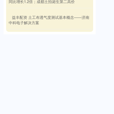
同比增长1.2倍；成都土拍诞生第二高价
​益丰配资 土工布透气度测试基本概念——济南
中科电子解决方案