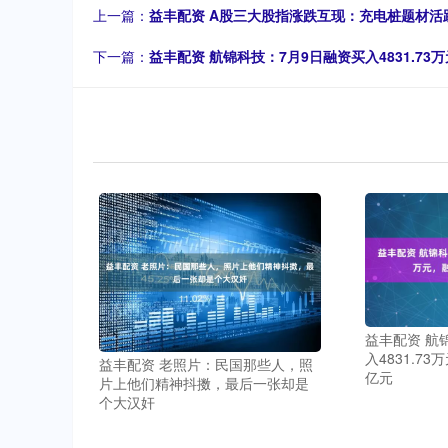
上一篇：
益丰配资 A股三大股指涨跌互现：充电桩题材活跃
下一篇：
益丰配资 航锦科技：7月9日融资买入4831.73
益丰配资 航
入4831.7
益丰配资 老照片：民国那些人，照
亿元
片上他们精神抖擞，最后一张却是
个大汉奸