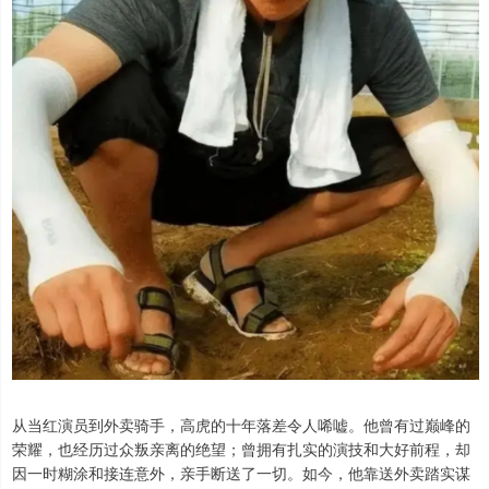
从当红演员到外卖骑手，高虎的十年落差令人唏嘘。他曾有过巅峰的
荣耀，也经历过众叛亲离的绝望；曾拥有扎实的演技和大好前程，却
因一时糊涂和接连意外，亲手断送了一切。如今，他靠送外卖踏实谋