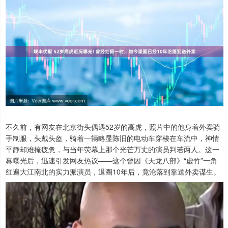
不久前，有网友在北京街头偶遇52岁的高虎，照片中的他身着外卖骑
手制服，头戴头盔，骑着一辆略显陈旧的电动车穿梭在车流中，神情
平静却难掩疲惫，与当年荧幕上那个光芒万丈的演员判若两人。这一
幕曝光后，迅速引发网友热议——这个曾因《天龙八部》“虚竹”一角
红遍大江南北的实力派演员，退圈10年后，竟沦落到靠送外卖谋生。