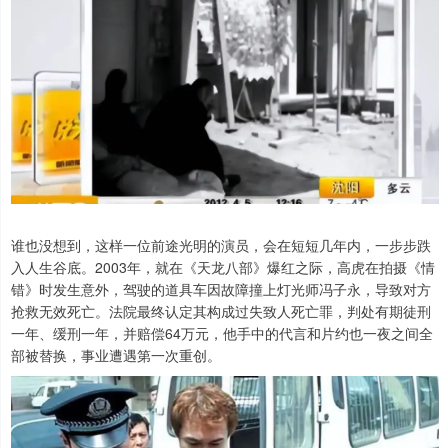
谁也没想到，这样一位前途光明的演员，会在短短几年内，一步步跌
入人生谷底。2003年，就在《天龙八部》爆红之际，高虎在拍摄《情
错》时发生意外，驾驶的道具车因故障撞上灯光师冯子永，导致对方
抢救无效死亡。法院最终认定其构成过失致人死亡罪，判处有期徒刑
一年、缓刑一年，并赔偿64万元，他手中的代言和片约也一夜之间全
部被替换，事业遭遇第一次重创。