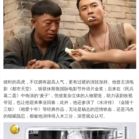
彼时的高虎，不仅拥有超高人气，更有过硬的演技加持。他曾主演电
影《都市天堂》，斩获休斯敦国际电影节外语片金奖；后来在《民兵
葛二蛋》中饰演的“麦子”，凭借复杂立体的人物塑造，助力该剧收视
夺冠，也让他迎来事业回春；此外，他还参演了《水浒传》《金陵十
三钗》《相爱十年》等经典作品，无论是杨志的悲情铁血，还是冯杰
的细腻隐忍，都被他演绎得入木三分，深受观众认可。