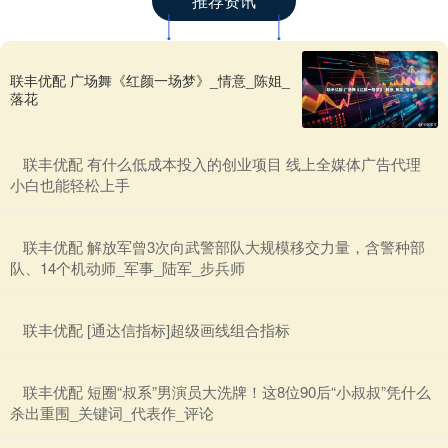
推荐资讯
联丰优配 广场舞《红颜一场梦》_情意_陈姐_
落花
​联丰优配 有什么低成本投入的创业项目 线上全媒体广告代理
小白也能轻松上手
​联丰优配 解放军曾3次向武警部队大规模移交力量，含警种部
队、14个机动师_军事_陆军_步兵师
​联丰优配 [通达信指标]超级画线组合指标
​联丰优配 短圈“叔系”男演员大洗牌！这8位90后“小叔叔”凭什么
杀出重围_关键词_代表作_评论