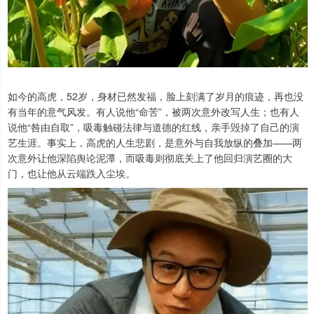
如今的高虎，52岁，身材已然发福，脸上刻满了岁月的痕迹，再也没
有当年的意气风发。有人说他“命苦”，被两次意外改写人生；也有人
说他“咎由自取”，吸毒触碰法律与道德的红线，亲手毁掉了自己的演
艺生涯。事实上，高虎的人生悲剧，是意外与自我放纵的叠加——两
次意外让他深陷舆论泥潭，而吸毒则彻底关上了他回归演艺圈的大
门，也让他从云端跌入尘埃。