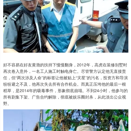
好不容易在好友黄渤的扶持下慢慢翻身，2012年，高虎在装修别墅时
再次卷入意外，一名工人施工时触电身亡。尽管警方认定他无直接责
任，但“两次涉及人命”的标签让他被贴上“灾星”的污名，投资方和导演
纷纷避之不及，他再次失去所有合作机会。而真正压垮他的最后一根
稻草，是2014年的吸毒事件，形象彻底崩塌。不到24小时，他参与的
所有剧集下架、广告合约解除，彻底被娱乐圈封杀，从此淡出公众视
野。