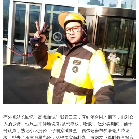
有外卖站长回忆，高虎面试时戴着口罩，直到签合同才摘下，面对众
人的惊讶，他只是平静地说“我就想靠双手吃饭”。送外卖期间，他十
分认真，熟记小区捷径，仔细擦拭餐盒，偶尔还会帮独居老人带垃
圾，褪去了所有明星光环，活得踏实而朴素。有网友下单时特意留言