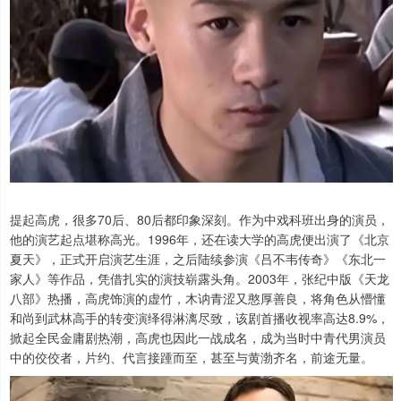
提起高虎，很多70后、80后都印象深刻。作为中戏科班出身的演员，
他的演艺起点堪称高光。1996年，还在读大学的高虎便出演了《北京
夏天》，正式开启演艺生涯，之后陆续参演《吕不韦传奇》《东北一
家人》等作品，凭借扎实的演技崭露头角。2003年，张纪中版《天龙
八部》热播，高虎饰演的虚竹，木讷青涩又憨厚善良，将角色从懵懂
和尚到武林高手的转变演绎得淋漓尽致，该剧首播收视率高达8.9%，
掀起全民金庸剧热潮，高虎也因此一战成名，成为当时中青代男演员
中的佼佼者，片约、代言接踵而至，甚至与黄渤齐名，前途无量。