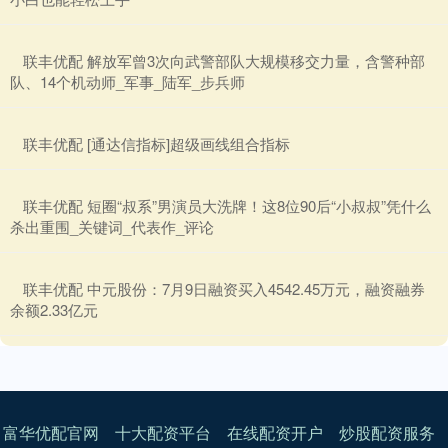
​联丰优配 解放军曾3次向武警部队大规模移交力量，含警种部
队、14个机动师_军事_陆军_步兵师
​联丰优配 [通达信指标]超级画线组合指标
​联丰优配 短圈“叔系”男演员大洗牌！这8位90后“小叔叔”凭什么
杀出重围_关键词_代表作_评论
​联丰优配 中元股份：7月9日融资买入4542.45万元，融资融券
余额2.33亿元
富华优配官网
十大配资平台
在线配资开户
炒股配资服务