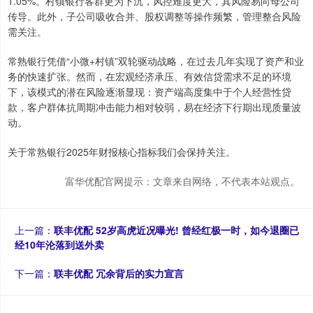
1.05%。村镇银行客群更为下沉，风控难度更大，其风险易向母公司
传导。此外，子公司吸收合并、股权调整等操作频繁，管理整合风险
需关注。
常熟银行凭借“小微+村镇”双轮驱动战略，在过去几年实现了资产和业
务的快速扩张。然而，在宏观经济承压、有效信贷需求不足的环境
下，该模式的潜在风险逐渐显现：资产端高度集中于个人经营性贷
款，客户群体抗周期冲击能力相对较弱，易在经济下行期出现质量波
动。
关于常熟银行2025年财报核心指标我们会保持关注。
富华优配官网提示：文章来自网络，不代表本站观点。
上一篇：
联丰优配 52岁高虎近况曝光! 曾经红极一时，如今退圈已
经10年沦落到送外卖
下一篇：
联丰优配 冗余背后的实力宣言