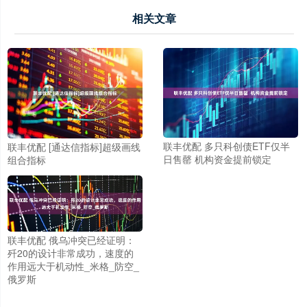
相关文章
联丰优配 多只科创债ETF仅半
联丰优配 [通达信指标]超级画线
日售罄 机构资金提前锁定
组合指标
联丰优配 俄乌冲突已经证明：
歼20的设计非常成功，速度的
作用远大于机动性_米格_防空_
俄罗斯