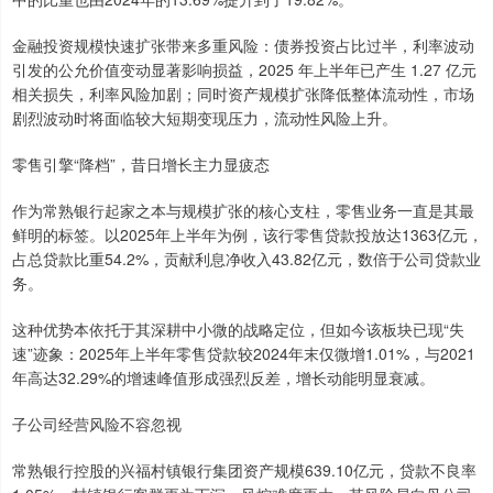
金融投资规模快速扩张带来多重风险：债券投资占比过半，利率波动
引发的公允价值变动显著影响损益，2025 年上半年已产生 1.27 亿元
相关损失，利率风险加剧；同时资产规模扩张降低整体流动性，市场
剧烈波动时将面临较大短期变现压力，流动性风险上升。
零售引擎“降档”，昔日增长主力显疲态
作为常熟银行起家之本与规模扩张的核心支柱，零售业务一直是其最
鲜明的标签。以2025年上半年为例，该行零售贷款投放达1363亿元，
占总贷款比重54.2%，贡献利息净收入43.82亿元，数倍于公司贷款业
务。
这种优势本依托于其深耕中小微的战略定位，但如今该板块已现“失
速”迹象：2025年上半年零售贷款较2024年末仅微增1.01%，与2021
年高达32.29%的增速峰值形成强烈反差，增长动能明显衰减。
子公司经营风险不容忽视
常熟银行控股的兴福村镇银行集团资产规模639.10亿元，贷款不良率