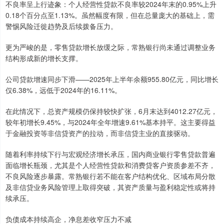
不良率呈上行迹象：个人经营性贷款不良率较2024年末的0.95%上升
0.18个百分点至1.13%。虽然幅度有限，但在总量庞大的基础上，需
警惕风险迁徙趋势及后续拨备压力。
更为严峻的是，零售贷款增长放缓之际，常熟银行尚未通过调整业务
结构形成新的增长支撑。
公司贷款增速同步下滑——2025年上半年余额955.80亿元，同比增长
仅6.38%，远低于2024年的16.11%。
在此情况下，总资产规模仍保持较快扩张，6月末达到4012.27亿元，
较年初增长9.45%，与2024年全年增速9.61%基本持平。这主要得益
于金融投资等非信贷资产的拉动，而非信贷主业的直接驱动。
随着利率持续下行与宏观经济增长承压，国内商业银行零售贷款普遍
面临增长瓶颈，尤其是个人经营性贷款和消费贷客户资质参差不齐，
不良风险逐步暴露。常熟银行若不能在客户结构优化、区域布局分散
及非信贷业务风险管理上取得突破，其资产质量与盈利稳定性或将持
续承压。
负债成本持续高企，净息差收窄压力不减