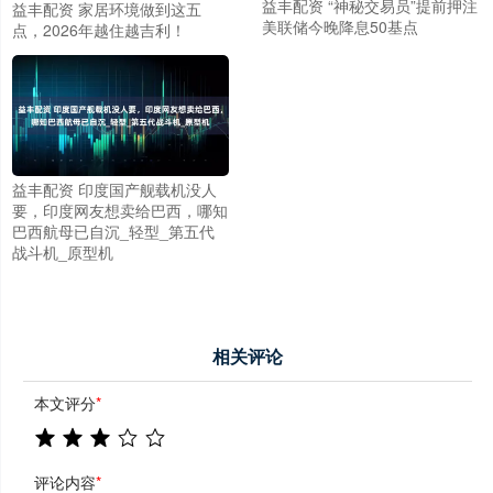
益丰配资 “神秘交易员”提前押注
益丰配资 家居环境做到这五
美联储今晚降息50基点
点，2026年越住越吉利！
益丰配资 印度国产舰载机没人
要，印度网友想卖给巴西，哪知
巴西航母已自沉_轻型_第五代
战斗机_原型机
相关评论
本文评分
*
评论内容
*