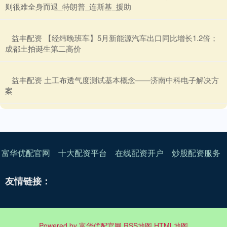
则很难全身而退_特朗普_连斯基_援助
​益丰配资 【经纬晚班车】5月新能源汽车出口同比增长1.2倍；
成都土拍诞生第二高价
​益丰配资 土工布透气度测试基本概念——济南中科电子解决方
案
富华优配官网
十大配资平台
在线配资开户
炒股配资服务
友情链接：
Powered by
富华优配官网
RSS地图
HTML地图