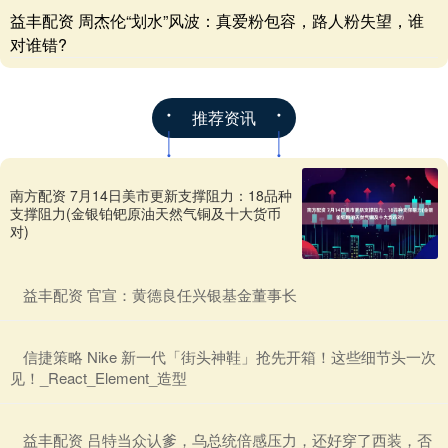
益丰配资 周杰伦“划水”风波：真爱粉包容，路人粉失望，谁
对谁错?
推荐资讯
南方配资 7月14日美市更新支撑阻力：18品种
支撑阻力(金银铂钯原油天然气铜及十大货币
对)
​益丰配资 官宣：黄德良任兴银基金董事长
​信捷策略 Nike 新一代「街头神鞋」抢先开箱！这些细节头一次
见！_React_Element_造型
​益丰配资 吕特当众认爹，乌总统倍感压力，还好穿了西装，否