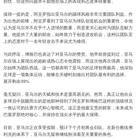
担忧，但这些问题并不如他在场上的表现和态度来得重要。
值得一提的是，阿圭罗指出亚马尔的踢球风格非常注重团队利益。作
为出色的前锋，阿圭罗看到了亚马尔为球队创造机会的重要性，令他
认为亚马尔并不在乎个人进球的数量，而是更关心如何为团队贡献力
量。他提供了大量的助攻，始终致力于创造进攻机会，这种以团队至
上的态度对于一名年轻攻击手来说尤为难得。
与此呼应，博格巴也表达了对亚马尔的赞赏。他早前曾提到过，亚马
尔在场上展现出的超龄成熟心态令他震惊，而这次他再次强调，亚马
尔始终为团队而战。这一切都表明了亚马尔的足球智商极高，他深知
足球是一项集体运动，能够在关键时刻做出对团队最有利的选择。
展开剩余39%
毫无疑问，亚马尔的天赋和技术是显而易见的。然而，真正让他在众
多球员中脱颖而出的是他那种得到了阿圭罗和博格巴这样的顶级球员
一致认可的比赛方式和心智模式。这正是他最宝贵的财富，未来成为
巴塞罗那绝对核心，并保持在顶尖水平的最大保障。
目前，亚马尔正在享受假期，预计下个月初将会归队。在新任教练弗
利克的体系下，亚马尔无疑将继续扮演着至关重要的角色。