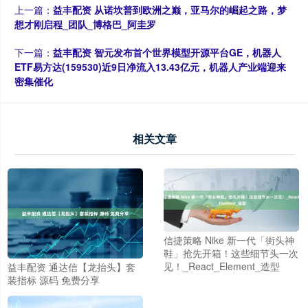
上一篇：
益丰配资 从诺坎普到欧洲之巅，亚马尔的崛起之路，梦
想才刚启程_团队_博格巴_阿圭罗
下一篇：
益丰配资 智元发布首个世界模型开源平台GE，机器人
ETF易方达(159530)近9日净流入13.43亿元，机器人产业端迎来
密集催化
相关文章
信捷策略 Nike 新一代「街头神
鞋」抢先开箱！这些细节头一次
见！_React_Element_造型
益丰配资 通达信【龙抬头】套
装指标 源码 免费分享