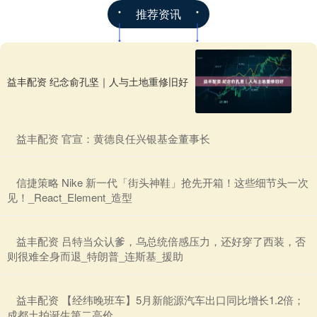
推荐资讯
益丰配资 纪念俞孔坚｜人与土地重修旧好
​益丰配资 官宣：黄德良任兴银基金董事长
​信捷策略 Nike 新一代「街头神鞋」抢先开箱！这些细节头一次
见！_React_Element_造型
​益丰配资 吕特当众认爹，乌总统倍感压力，还好穿了西装，否
则很难全身而退_特朗普_连斯基_援助
​益丰配资 【经纬晚班车】5月新能源汽车出口同比增长1.2倍；
成都土拍诞生第二高价