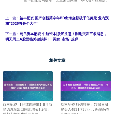
上一篇：
益丰配资 国产创新药今年BD出海金额破千亿美元 业内预
测“2026将是个大年”
下一篇：
鸿岳资本配资 中航资本|股民注意！刚刚突发三条消息，
明天周二A股面临关键抉择！_买卖_市场_反弹
相关文章
益丰配资 【经纬晚班车】5月新
益丰配资 航锦科技：7月9日融
能源汽车出口同比增长1.2倍；
资买入4831.73万元，融资融券