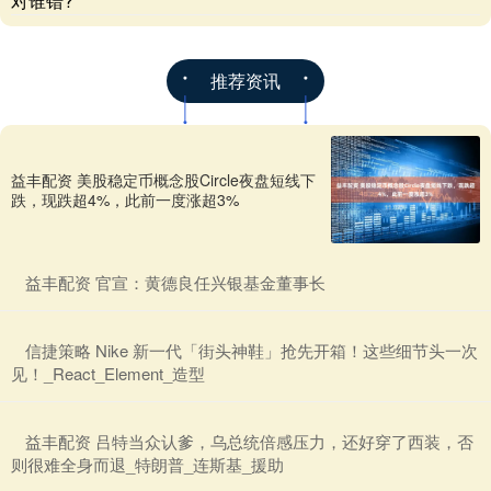
对谁错?
推荐资讯
益丰配资 美股稳定币概念股Circle夜盘短线下
跌，现跌超4%，此前一度涨超3%
​益丰配资 官宣：黄德良任兴银基金董事长
​信捷策略 Nike 新一代「街头神鞋」抢先开箱！这些细节头一次
见！_React_Element_造型
​益丰配资 吕特当众认爹，乌总统倍感压力，还好穿了西装，否
则很难全身而退_特朗普_连斯基_援助