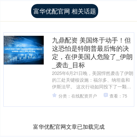
富华优配官网 相关话题
九鼎配资 美国终于动手！但
这恐怕是特朗普最后悔的决
定，在伊美国人危险了_伊朗
_袭击_目标
2025年6月21日晚，美国悍然袭击了伊朗
的三处关键核设施：福尔多、纳坦兹和
伊斯法罕。 这次行动如同投下了一颗炸
弹，不仅炸毁了伊朗的核设施，更炸裂
分类：在线配资开户
查看：75
了美国与伊朗之....
富华优配官网文章已加载完成