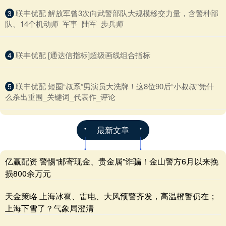
​联丰优配 解放军曾3次向武警部队大规模移交力量，含警种部
3
队、14个机动师_军事_陆军_步兵师
​联丰优配 [通达信指标]超级画线组合指标
4
​联丰优配 短圈“叔系”男演员大洗牌！这8位90后“小叔叔”凭什
5
么杀出重围_关键词_代表作_评论
最新文章
亿赢配资 警惕“邮寄现金、贵金属”诈骗！金山警方6月以来挽
损800余万元
天金策略 上海冰雹、雷电、大风预警齐发，高温橙警仍在；
上海下雪了？气象局澄清