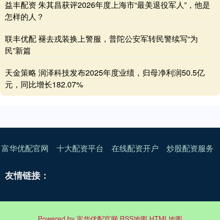
益丰配资 朱其昌获评2026年度上海市“最美退役军人”，他是
怎样的人？
联丰优配 褪去戎装换上警服，普陀公安军转民警续写“为
民”新篇
天金策略 润泽科技发布2025年度业绩，归母净利润50.5亿
元，同比增长182.07%
富华优配官网
十大配资平台
在线配资开户
炒股配资服务
友情链接：
Powered by
富华优配官网
RSS地图
HTML地图