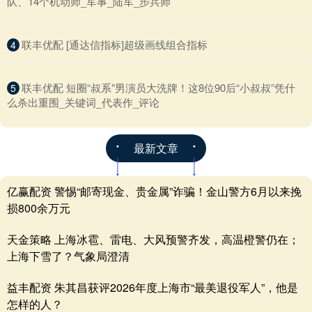
队、14个机动师_军事_陆军_步兵师
​联丰优配 [通达信指标]超级画线组合指标
4
​联丰优配 短圈“叔系”男演员大洗牌！这8位90后“小叔叔”凭什
5
么杀出重围_关键词_代表作_评论
最新文章
亿赢配资 警惕“邮寄现金、贵金属”诈骗！金山警方6月以来挽
损800余万元
天金策略 上海冰雹、雷电、大风预警齐发，高温橙警仍在；
上海下雪了？气象局澄清
益丰配资 朱其昌获评2026年度上海市“最美退役军人”，他是
怎样的人？