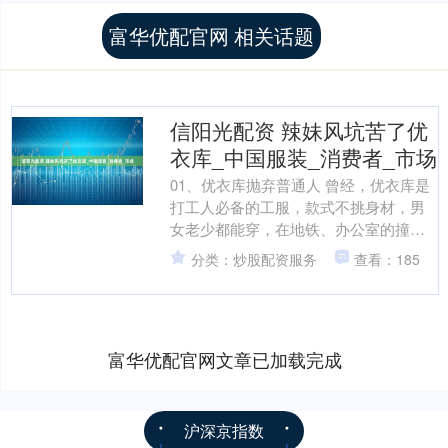
富华优配官网 相关话题
信阳光配资 辣妹风坑苦了优
衣库_中国服装_消费者_市场
01、优衣库抛弃普通人 曾经，优衣库是
打工人必备的工服，款式不挑身材，男
女老少都能穿，在地铁、办公室的撞衫
率很高，但现在的优衣库却让人感到陌
分类：炒股配资服务
查看：185
生。 “这还是优衣库....
富华优配官网文章已加载完成
沪深京指数