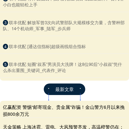
小白也能轻松上手
​联丰优配 解放军曾3次向武警部队大规模移交力量，含警种部
3
队、14个机动师_军事_陆军_步兵师
​联丰优配 [通达信指标]超级画线组合指标
4
​联丰优配 短圈“叔系”男演员大洗牌！这8位90后“小叔叔”凭什
5
么杀出重围_关键词_代表作_评论
最新文章
亿赢配资 警惕“邮寄现金、贵金属”诈骗！金山警方6月以来挽
损800余万元
天金策略 上海冰雹、雷电、大风预警齐发，高温橙警仍在；