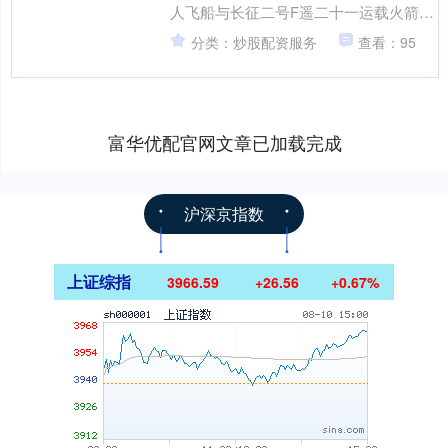
人飞船与长征二号F遥二十一运载火箭组
合体已转运至发射区。目前，发射场设
分类：炒股配资服务
查看：95
施设备状态良好....
富华优配官网文章已加载完成
沪深京指数
上证综指
3966.59
+26.56
+0.67%