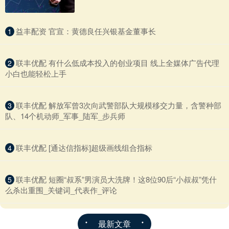
​益丰配资 官宣：黄德良任兴银基金董事长
1
​联丰优配 有什么低成本投入的创业项目 线上全媒体广告代理
2
小白也能轻松上手
​联丰优配 解放军曾3次向武警部队大规模移交力量，含警种部
3
队、14个机动师_军事_陆军_步兵师
​联丰优配 [通达信指标]超级画线组合指标
4
​联丰优配 短圈“叔系”男演员大洗牌！这8位90后“小叔叔”凭什
5
么杀出重围_关键词_代表作_评论
最新文章