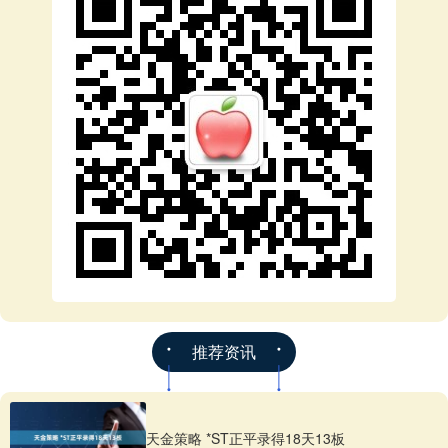
推荐资讯
天金策略 *ST正平录得18天13板