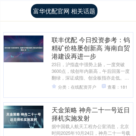
富华优配官网 相关话题
联丰优配 今日投资参考：钨
精矿价格屡创新高 海南自贸
港建设再进一步
23日，沪指盘中强势上扬，一度突破
3600点，续创年内新高，午后回落一度
翻绿，深证成指、创业板指亦走低。截
至收盘，沪指微涨0.01%报3582.3点，深
分类：在线配资开户
查看：181
证成指跌....
天金策略 神舟二十一号近日
择机实施发射
据中国载人航天工程办公室消息，北京
时间2025年10月24日，神舟二十一号载