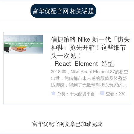
富华优配官网 相关话题
信捷策略 Nike 新一代「街头
神鞋」抢先开箱！这些细节
头一次见！
_React_Element_造型
2018 年，Nike React Element 87的横空
出世，凭借都市未来感的颜值及轻盈舒
适脚感，得到了无数球鞋街头玩家的追
捧，成为现象级的存在，哪怕当下....
分类：十大配资平台
查看：230
富华优配官网文章已加载完成