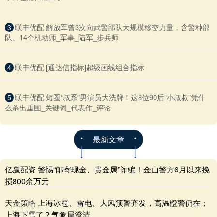
​联丰优配 解放军曾3次向武警部队大规模移交力量，含警种部
3
队、14个机动师_军事_陆军_步兵师
​联丰优配 [通达信指标]超级画线组合指标
4
​联丰优配 短圈“叔系”男演员大洗牌！这8位90后“小叔叔”凭什
5
么杀出重围_关键词_代表作_评论
最新文章
亿赢配资 警惕“邮寄现金、贵金属”诈骗！金山警方6月以来挽
损800余万元
天金策略 上海冰雹、雷电、大风预警齐发，高温橙警仍在；
上海下雪了？气象局澄清