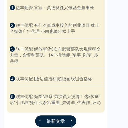
​益丰配资 官宣：黄德良任兴银基金董事长
1
​联丰优配 有什么低成本投入的创业项目 线上
2
全媒体广告代理 小白也能轻松上手
​联丰优配 解放军曾3次向武警部队大规模移交
3
力量，含警种部队、14个机动师_军事_陆军_步
兵师
​联丰优配 [通达信指标]超级画线组合指标
4
​联丰优配 短圈“叔系”男演员大洗牌！这8位90
5
后“小叔叔”凭什么杀出重围_关键词_代表作_评论
最新文章