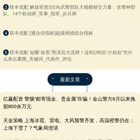
​联丰优配 解放军曾3次向武警部队大规模移交力量，含警种部
3
队、14个机动师_军事_陆军_步兵师
​联丰优配 [通达信指标]超级画线组合指标
4
​联丰优配 短圈“叔系”男演员大洗牌！这8位90后“小叔叔”凭什
5
么杀出重围_关键词_代表作_评论
最新文章
亿赢配资 警惕“邮寄现金、贵金属”诈骗！金山警方6月以来挽
损800余万元
天金策略 上海冰雹、雷电、大风预警齐发，高温橙警仍在；
上海下雪了？气象局澄清