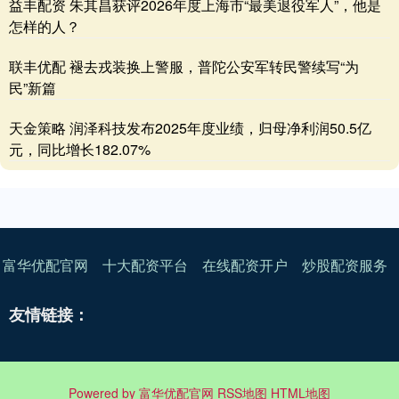
益丰配资 朱其昌获评2026年度上海市“最美退役军人”，他是
怎样的人？
联丰优配 褪去戎装换上警服，普陀公安军转民警续写“为
民”新篇
天金策略 润泽科技发布2025年度业绩，归母净利润50.5亿
元，同比增长182.07%
富华优配官网
十大配资平台
在线配资开户
炒股配资服务
友情链接：
Powered by
富华优配官网
RSS地图
HTML地图