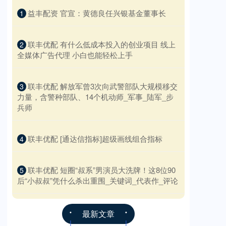
​益丰配资 官宣：黄德良任兴银基金董事长
1
​联丰优配 有什么低成本投入的创业项目 线上
2
全媒体广告代理 小白也能轻松上手
​联丰优配 解放军曾3次向武警部队大规模移交
3
力量，含警种部队、14个机动师_军事_陆军_步
兵师
​联丰优配 [通达信指标]超级画线组合指标
4
​联丰优配 短圈“叔系”男演员大洗牌！这8位90
5
后“小叔叔”凭什么杀出重围_关键词_代表作_评论
最新文章