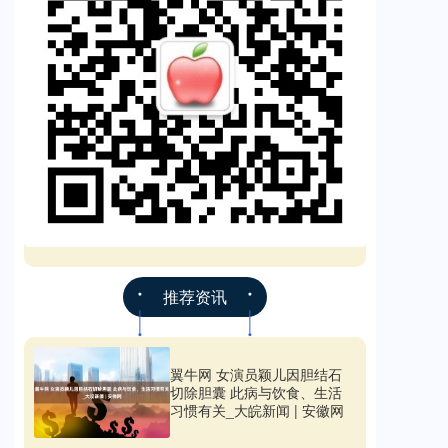
推荐资讯
翼牛网 女演员颖儿因胆结石
切除胆囊 此病与饮食、生活
习惯有关_大皖新闻 | 安徽网