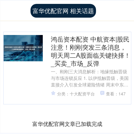
富华优配官网 相关话题
鸿岳资本配资 中航资本|股民
注意！刚刚突发三条消息，
明天周二A股面临关键抉择！
_买卖_市场_反弹
一、刚刚三大消息解析：地缘抵触晋级
与市场连锁反应 1. 以伊抵触晋级，美国
直接介入引发全球避险情绪 周末中东形
势又晋级了！美国忽然宣布对伊朗施行
分类：十大配资平台
查看：147
针对性军事冲击，....
富华优配官网文章已加载完成