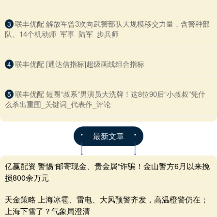
​联丰优配 解放军曾3次向武警部队大规模移交力量，含警种部
3
队、14个机动师_军事_陆军_步兵师
​联丰优配 [通达信指标]超级画线组合指标
4
​联丰优配 短圈“叔系”男演员大洗牌！这8位90后“小叔叔”凭什
5
么杀出重围_关键词_代表作_评论
最新文章
亿赢配资 警惕“邮寄现金、贵金属”诈骗！金山警方6月以来挽
损800余万元
天金策略 上海冰雹、雷电、大风预警齐发，高温橙警仍在；
上海下雪了？气象局澄清